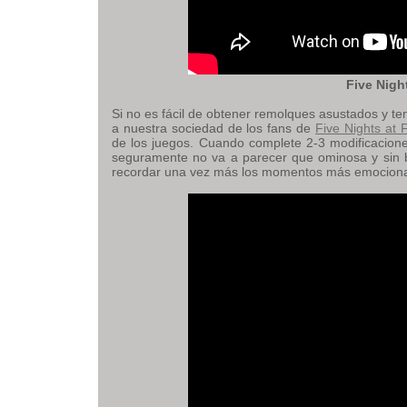
Five Nigh
Si no es fácil de obtener remolques asustados y t
a nuestra sociedad de los fans de
Five Nights at 
de los juegos. Cuando complete 2-3 modificacione
seguramente no va a parecer que ominosa y sin bril
recordar una vez más los momentos más emociona