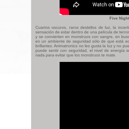
Five Nigh
Cuartos oscuros, raros destellos de luz, la inc
sensación de estar dentro de una película de terror
y se convierten en monstruos con sangre, en busca
en un ambiente de seguridad sólo de que está e
brillantes. Animatronics no les gusta la luz y no p
puede sentir con seguridad, el nivel de energía 
nada para evitar que los monstruos te mate.