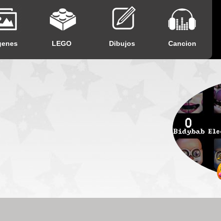
genes
LEGO
Dibujos
Cancion