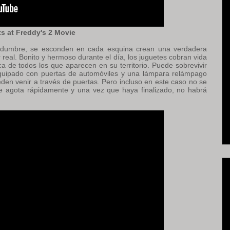
ts at Freddy's 2 Movie
ertidumbre, se esconden en cada esquina crean una verdadera
 real. Bonito y hermoso durante el día, los juguetes cobran vida
 de todos los que aparecen en su territorio. Puede sobrevivir
quipado con puertas de automóviles y una lámpara relámpago
ueden venir a través de puertas. Pero incluso en este caso no se
se agota rápidamente y una vez que haya finalizado, no habrá