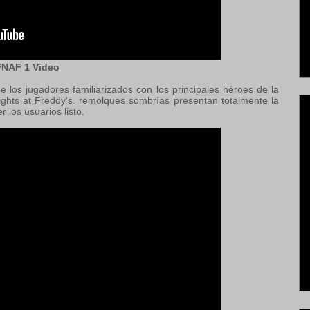
FNAF 1 Video
e los jugadores familiarizados con los principales héroes de la
ights at Freddy's. remolques sombrías presentan totalmente la
 los usuarios listo.