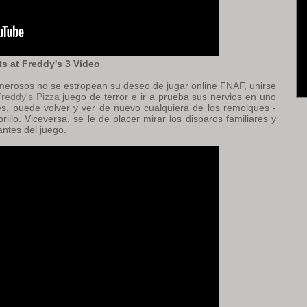
ts at Freddy's 3 Video
emerosos no se estropean su deseo de jugar online FNAF, unirse
Freddy's Pizza
juego de terror e ir a prueba sus nervios en uno
s, puede volver y ver de nuevo cualquiera de los remolques -
lo. Viceversa, se le de placer mirar los disparos familiares y
ntes del juego.