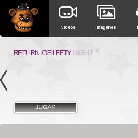
Videos
Imagenes
SISTER LOCATION NIGHT 5
RETURN OF LEFTY
JUGAR
JUGAR