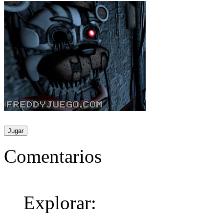
Jugar
Comentarios
Explorar: