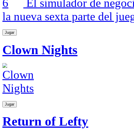
El simulador de negoci
la nueva sexta parte del jueg
Jugar
Clown Nights
Jugar
Return of Lefty