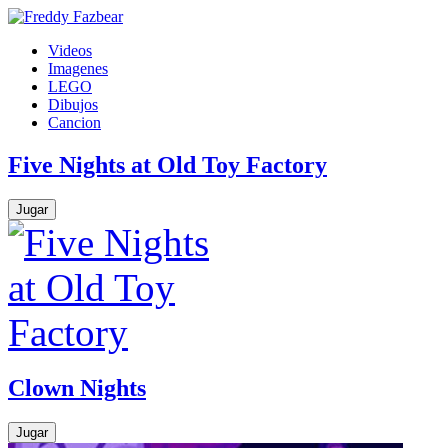
Videos
Imagenes
LEGO
Dibujos
Cancion
Five Nights at Old Toy Factory
Jugar
Clown Nights
Jugar