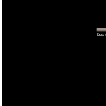
Descarg