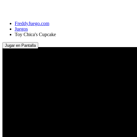
FreddyJuego.com
Juegos
Toy Chica's Cupcake
Jugar en Pantalla