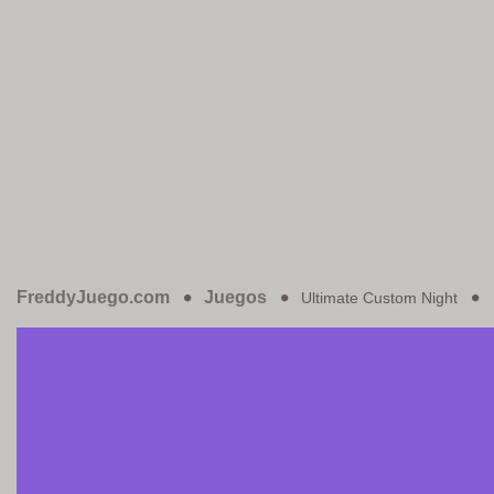
FreddyJuego.com
Juegos
Ultimate Custom Night